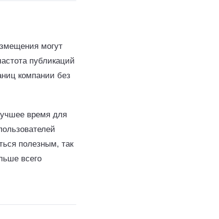
азмещения могут
частота публикаций
аниц компании без
лучшее время для
 пользователей
ться полезным, так
льше всего