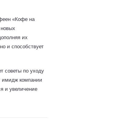
феен «Кофе на
 новых
дополняя их
но и способствует
т советы по уходу
т имидж компании
ия и увеличение