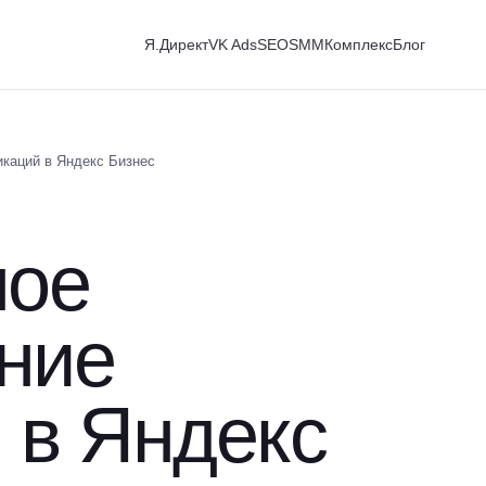
Я.Директ
VK Ads
SEO
SMM
Комплекс
Блог
каций в Яндекс Бизнес
ное
ние
 в Яндекс