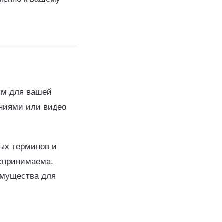
ым для вашей
ениями или видео
ных терминов и
оспринимаема.
имущества для