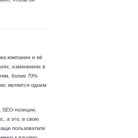
жа компании и её
иях, изменениях в
иям, более 70%
екс является одним
ь SEO-позиции.
, а это, в свою
 чаще пользователи
именно к вашему