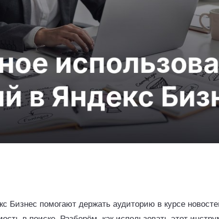
кс Бизнес помогают держать аудиторию в курсе новосте
сть в поиске. Разберём, как использовать этот инстру