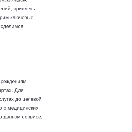
ений, привлечь
трим ключевые
 поделимся
учреждениям
артах. Для
слугах до целевой
ю о медицинских
 в данном сервисе,