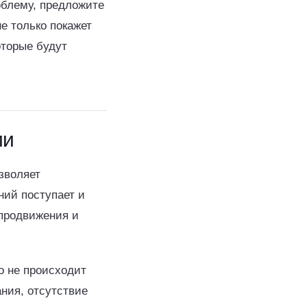
облему, предложите
е только покажет
оторые будут
ии
зволяет
ний поступает и
 продвижения и
о не происходит
ания, отсутствие