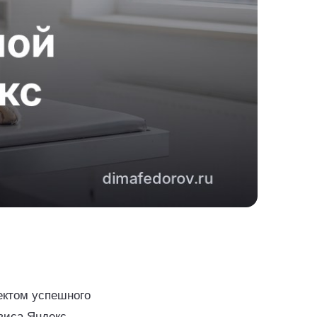
ектом успешного
виса Яндекс