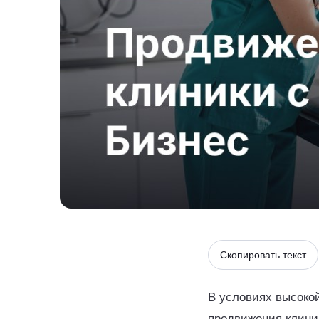
Скопировать текст
В условиях высоко
продвижения клини