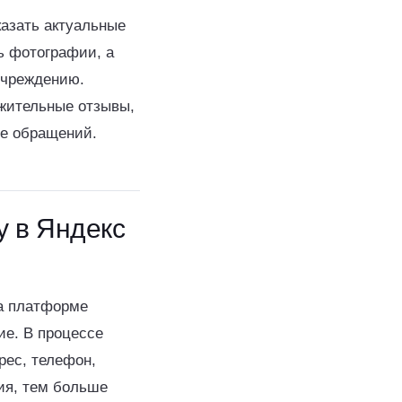
казать актуальные
ь фотографии, а
 учреждению.
ожительные отзывы,
ше обращений.
у в Яндекс
на платформе
ие. В процессе
рес, телефон,
ия, тем больше