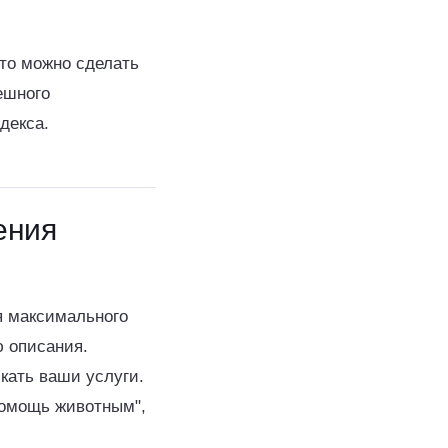
Это можно сделать
ешного
декса.
ения
я максимального
 описания.
кать ваши услуги.
"помощь животным",