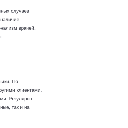
шных случаев
 наличие
онализм врачей,
я.
ники. По
ругими клиентами,
ми. Регулярно
ные, так и на