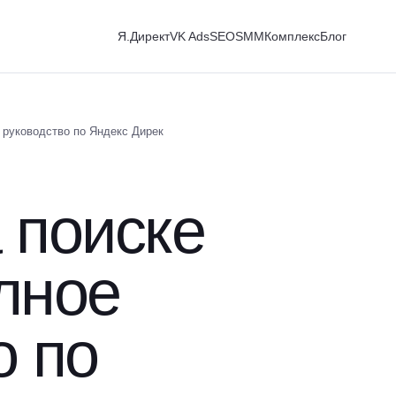
Я.Директ
VK Ads
SEO
SMM
Комплекс
Блог
 руководство по Яндекс Дирек
 поиске
лное
о по