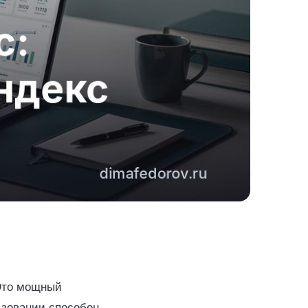
 Это мощный
ьзовании способен