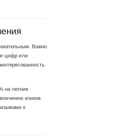
ления
лекательным. Важно
ие цифр или
заинтересованность
% на летние
величению кликов
ризывами к