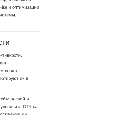
ойке и оптимизации
системы.
сти
ктивности.
ент
ам понять,
ертируют их в
 объявлений и
 увеличить CTR на
 оптимизации