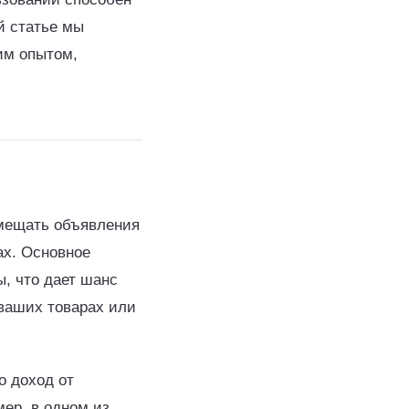
й статье мы
им опытом,
змещать объявления
ах. Основное
, что дает шанс
 ваших товарах или
о доход от
ер, в одном из