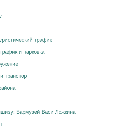
у
и
уристический трафик
трафик и парковка
ружение
и транспорт
района
ншизу: Бармузей Васи Ложкина
т