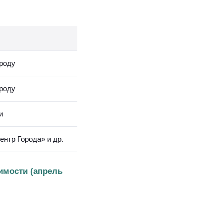
ороду
ороду
и
ентр Города» и др.
имости (апрель