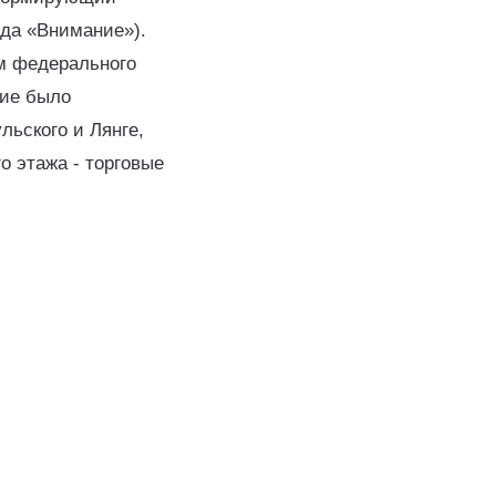
нда «Внимание»).
ом федерального
ние было
льского и Лянге,
о этажа - торговые