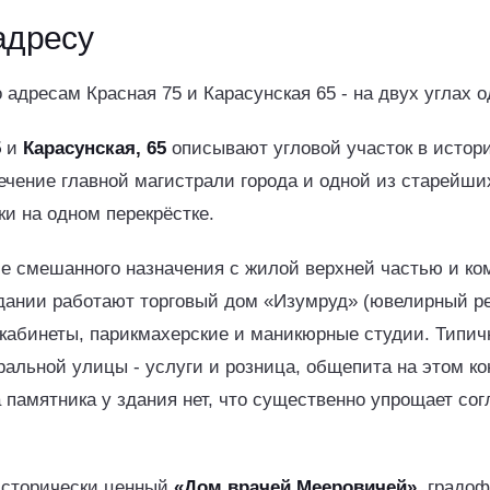
адресу
 адресам Красная 75 и Карасунская 65 - на двух углах о
5
и
Карасунская, 65
описывают угловой участок в истор
ечение главной магистрали города и одной из старейши
ки на одном перекрёстке.
ие смешанного назначения с жилой верхней частью и к
здании работают торговый дом «Изумруд» (ювелирный ре
 кабинеты, парикмахерские и маникюрные студии. Типи
ральной улицы - услуги и розница, общепита на этом к
а памятника у здания нет, что существенно упрощает со
исторически ценный
«Дом врачей Мееровичей»
, градо