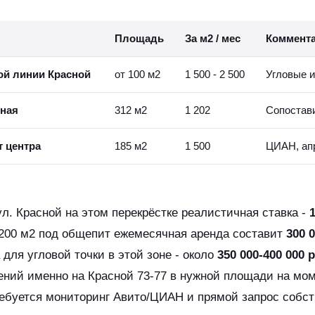
Площадь
За м2 / мес
Коммент
ой линии Красной
от 100 м2
1 500 - 2 500
Угловые и
жная
312 м2
1 202
Сопостав
 центра
185 м2
1 500
ЦИАН, ап
л. Красной на этом перекрёстке реалистичная ставка -
1
200 м2 под общепит ежемесячная аренда составит
300 0
для угловой точки в этой зоне - около
350 000-400 000 
ений именно на Красной 73-77 в нужной площади на мом
ребуется мониторинг Авито/ЦИАН и прямой запрос собст