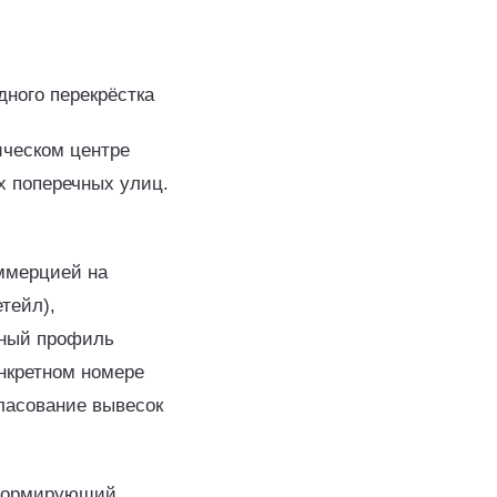
дного перекрёстка
ическом центре
х поперечных улиц.
оммерцией на
тейл),
чный профиль
онкретном номере
гласование вывесок
формирующий