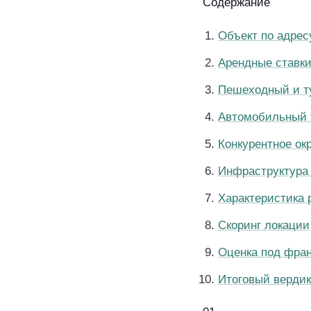
Содержание
Объект по адрес
Арендные ставк
Пешеходный и т
Автомобильный 
Конкурентное ок
Инфраструктура 
Характеристика 
Скоринг локации
Оценка под фра
Итоговый вердик