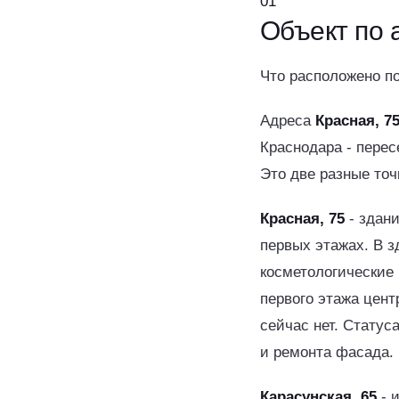
01
Объект
по 
Что расположено по
Адреса
Красная, 7
Краснодара - перес
Это две разные точ
Красная, 75
- здан
первых этажах. В 
косметологические
первого этажа цент
сейчас нет. Статус
и ремонта фасада.
Карасунская, 65
- 