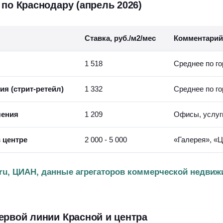
 по Краснодару (апрель 2026)
Ставка, руб./м2/мес
Комментарий
1 518
Среднее по г
я (стрит-ретейл)
1 332
Среднее по г
чения
1 209
Офисы, услуг
 центре
2 000 - 5 000
«Галерея», «Ц
.ru, ЦИАН, данные агрегаторов коммерческой недвиж
ервой линии Красной и центра