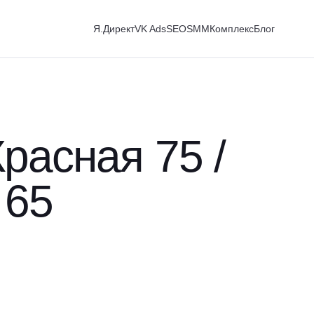
Я.Директ
VK Ads
SEO
SMM
Комплекс
Блог
расная 75 /
 65