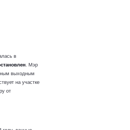
алась в
остановлен
. Мэр
одным выходным
твует на участке
ру от