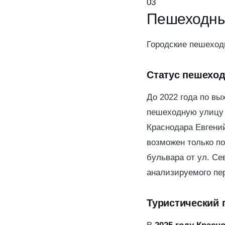
03
Пешеходн
Городские пешеходы
Статус пешеход
До 2022 года по в
пешеходную улицу 
Краснодара Евгени
возможен только п
бульвара от ул. Се
анализируемого пер
Туристический 