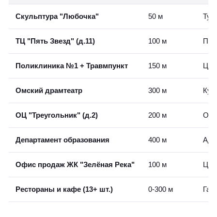
Скульптура "Любочка"
50 м
Тур
ТЦ "Пять Звезд" (д.11)
100 м
Пок
Поликлиника №1 + Травмпункт
150 м
Цел
Омский драмтеатр
300 м
Кул
ОЦ "Треугольник" (д.2)
200 м
Офи
Департамент образования
400 м
Адм
Офис продаж ЖК "Зелёная Река"
100 м
Цел
Рестораны и кафе (13+ шт.)
0-300 м
Гас