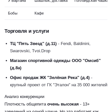
У Вартана
Шашлык, доставка
Голландская чашка
Бобы
Кафе
Торговля и услуги
ТЦ "Пять Звезд" (д.11)
- Fendi, Baldinini,
Swarovski, Tvoi.Drop
Магазин спортивной одежды ООО "Омсиб"
(д.8а)
Офис продаж ЖК "Зелёная Река" (д.4)
-
крупный проект от ГК "Эталон" на 35 000 жителей
Анализ конкуренции
Плотность общепита
очень высокая
- 13+
заведений на одной улице. Но это работает как