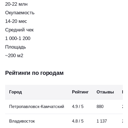
20-22 млн
Окупаемость
14-20 мес
Средний чек
1 000-1 200
Площадь
~200 м2
Рейтинги по городам
Город
Рейтинг
Отзывы
Пл
Петропавловск-Камчатский
4.9 / 5
880
2Г
Владивосток
4.8 / 5
1 137
2Г