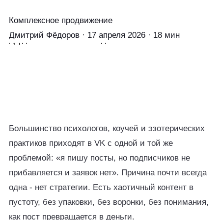
Комплексное продвижение
Дмитрий Фёдоров
·
17 апреля 2026
·
18 мин
Стратегия
продвижения в VK
Для психолога · Без бюджета · План 30 дней
Dimafedorov.ru · SMM
Большинство психологов, коучей и эзотерических
практиков приходят в VK с одной и той же
проблемой: «я пишу посты, но подписчиков не
прибавляется и заявок нет». Причина почти всегда
одна - нет стратегии. Есть хаотичный контент в
пустоту, без упаковки, без воронки, без понимания,
как пост превращается в деньги.