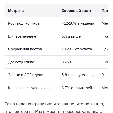
Метрика
Здоровый темп
Плохо
Рост подписчиков
+12-20% в неделю
Менее
ER (вовлечение)
5% и выше
Ниже 
Сохранения постов
10-20% от охвата
Едини
Досмотр клипа
35-50%
Ниже 
Заявки в ЛС/неделя
5-8 к концу месяца
0-1
Конверсия эфира в запись
3-7% от зрителей
Менее
Раз в неделю - ревизия: что зашло, что не зашло,
что повторить. Раз в месяц - пересборка плана с